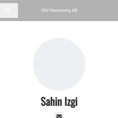
SRV återvinning AB
Dela sidan
KARRIÄRMENY
Sahin Izgi
E-post